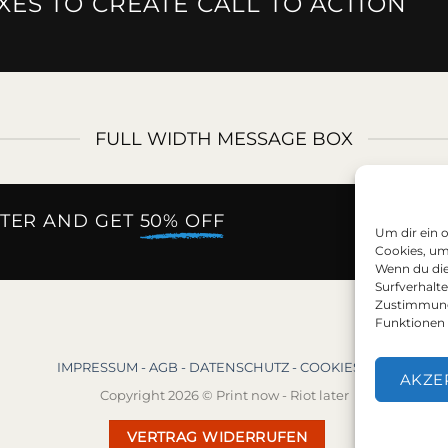
ES TO CREATE CALL TO ACTION
FULL WIDTH MESSAGE BOX
TER AND GET
50% OFF
Um dir ein 
E
Cookies, um
Wenn du die
Surfverhalt
Zustimmung 
Funktionen 
IMPRESSUM -
AGB -
DATENSCHUTZ -
COOKIES (EU)
AKZE
Copyright 2026 © Print now - Riot later
VERTRAG WIDERRUFEN