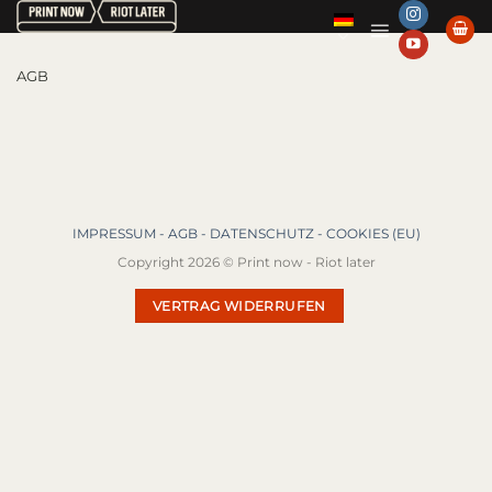
Zum
Inhalt
springen
AGB
IMPRESSUM -
AGB -
DATENSCHUTZ -
COOKIES (EU)
Copyright 2026 © Print now - Riot later
VERTRAG WIDERRUFEN