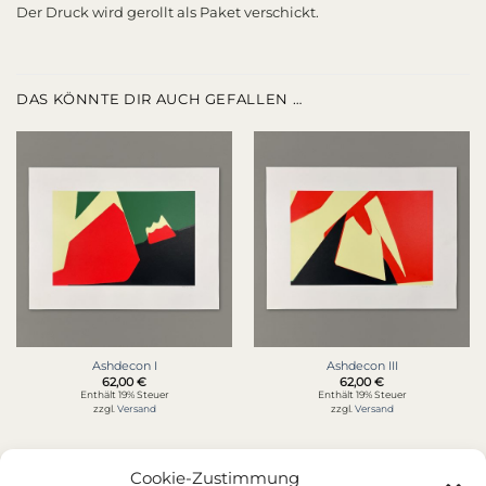
Der Druck wird gerollt als Paket verschickt.
DAS KÖNNTE DIR AUCH GEFALLEN …
Ashdecon I
Ashdecon III
62,00
€
62,00
€
Enthält 19% Steuer
Enthält 19% Steuer
zzgl.
Versand
zzgl.
Versand
Cookie-Zustimmung