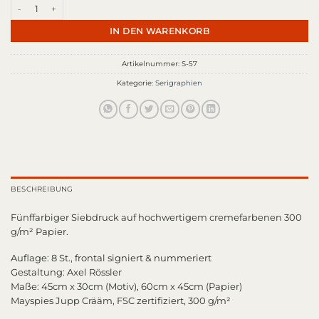
Ashdecon II Menge
IN DEN WARENKORB
Artikelnummer:
S-57
Kategorie:
Serigraphien
BESCHREIBUNG
Fünffarbiger Siebdruck auf hochwertigem cremefarbenen 300
g/m² Papier.
Auflage: 8 St., frontal signiert & nummeriert
Gestaltung: Axel Rössler
Maße: 45cm x 30cm (Motiv), 60cm x 45cm (Papier)
Mayspies Jupp Crääm, FSC zertifiziert, 300 g/m²