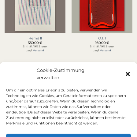
Hemd II
O.T. I
350,00
€
160,00
€
Enthält 19% Steuer
Enthält 19% Steuer
zzgl.
Versand
zzgl.
Versand
Cookie-Zustimmung
verwalten
Neu
Um dir ein optimales Erlebnis zu bieten, verwenden wir
Technologien wie Cookies, um Geräteinformationen zu speichern
und/oder darauf zuzugreifen. Wenn du diesen Technologien
zustimmst, können wir Daten wie das Surfverhalten oder
eindeutige IDs auf dieser Website verarbeiten. Wenn du deine
Zustimmung nicht erteilst oder zurückziehst, können bestimmte
Merkmale und Funktionen beeinträchtigt werden.
O.T. II
160,00
€