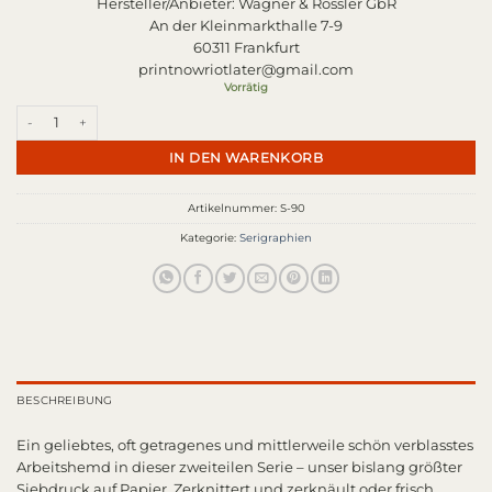
Hersteller/Anbieter:
Wagner & Rössler GbR
An der Kleinmarkthalle 7-9
60311 Frankfurt
printnowriotlater@gmail.com
Vorrätig
Hemd I Menge
IN DEN WARENKORB
Artikelnummer:
S-90
Kategorie:
Serigraphien
BESCHREIBUNG
Ein geliebtes, oft getragenes und mittlerweile schön verblasstes
Arbeitshemd in dieser zweiteilen Serie – unser bislang größter
Siebdruck auf Papier. Zerknittert und zerknäult oder frisch