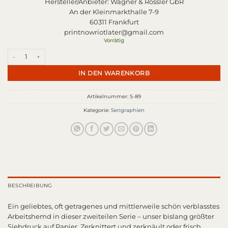
Hersteller/Anbieter:
Wagner & Rössler GbR
An der Kleinmarkthalle 7-9
60311 Frankfurt
printnowriotlater@gmail.com
Vorrätig
Hemd II Menge
IN DEN WARENKORB
Artikelnummer:
S-89
Kategorie:
Serigraphien
BESCHREIBUNG
Ein geliebtes, oft getragenes und mittlerweile schön verblasstes
Arbeitshemd in dieser zweiteilen Serie – unser bislang größter
Siebdruck auf Papier. Zerknittert und zerknäult oder frisch