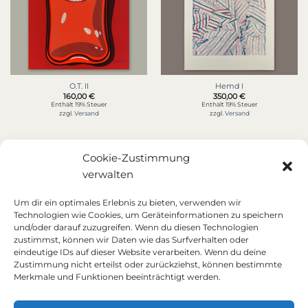
O.T. II
Hemd I
160,00
€
350,00
€
Enthält 19% Steuer
Enthält 19% Steuer
zzgl.
Versand
zzgl.
Versand
Cookie-Zustimmung
verwalten
Neu
Um dir ein optimales Erlebnis zu bieten, verwenden wir
Technologien wie Cookies, um Geräteinformationen zu speichern
und/oder darauf zuzugreifen. Wenn du diesen Technologien
zustimmst, können wir Daten wie das Surfverhalten oder
eindeutige IDs auf dieser Website verarbeiten. Wenn du deine
Zustimmung nicht erteilst oder zurückziehst, können bestimmte
Merkmale und Funktionen beeinträchtigt werden.
O.T. I
160,00
€