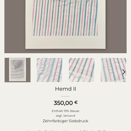
Hemd II
350,00
€
Enthält 19% Steuer
zzgl.
Versand
Zehnfarbiger Siebdruck